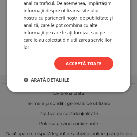
analiza traficul. De asemenea, împărtășim
informații despre utilizarea site-ului
nostru cu partenerii noștri de publicitate și
analiză, care le pot combina cu alte
informații pe care le-ați furnizat sau pe
care le-au colectat din utilizarea serviciilor
lor.
ACCEPTĂ TOATE
ARATĂ DETALIILE
informații
Livrare și plată
Termeni și condiții generale de utilizare
Politica de confidențialitate
Politica privind cookie-urile
Dacă apare o dispută legată de achiziție online, puteți folosi