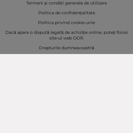
Termeni și condiții generale de utilizare
Politica de confidențialitate
Politica privind cookie-urile
Dacă apare o dispută legată de achiziție online, puteți folosi
site-ul web ODR.
Drepturile dumneavoastră
Sitemap
Contact
Contacte
Baba Marta Burgas
orașul Burgas, str. Șipka nr. 5.
Depozit Baba Marta
orașul Burgas, kilometrul 5
Baba Marta Varna
orașul Varna str. Topra Hisar 8