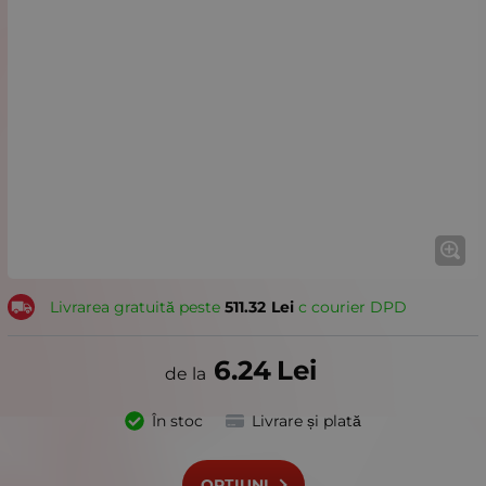
Livrarea gratuită peste
511.32
Lei
с courier DPD
6.24
Lei
În stoc
Livrare și plată
OPȚIUNI