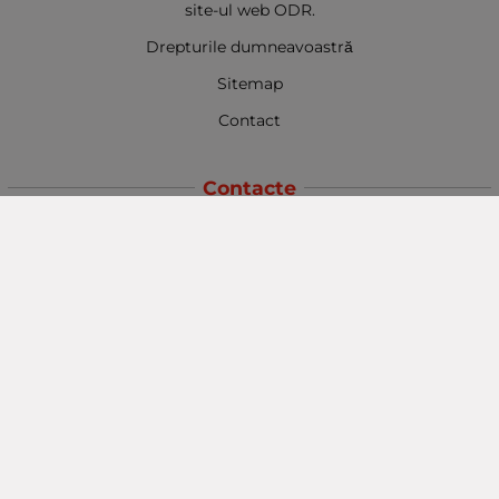
site-ul web ODR.
Drepturile dumneavoastră
Sitemap
Contact
Contacte
Baba Marta Burgas
orașul Burgas, str. Șipka nr. 5.
Depozit Baba Marta
orașul Burgas, kilometrul 5
Baba Marta Varna
orașul Varna str. Topra Hisar 8
Metodă de plată