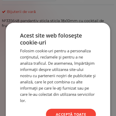
Bijuterii de vară
№335648 pandantiv sticla sticla 18x10mm cu cocktail de
fructe 1 pachet 2 bucati
Acest site web folosește
cookie-uri
Folosim cookie-uri pentru a personaliza
conținutul, reclamele și pentru a ne
analiza traficul. De asemenea, împărtășim
informații despre utilizarea site-ului
nostru cu partenerii noștri de publicitate și
analiză, care le pot combina cu alte
informații pe care le-ați furnizat sau pe
care le-au colectat din utilizarea serviciilor
lor.
ACCEPTĂ TOATE