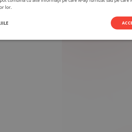
e pot combina cu alte informații pe care le-ați furnizat sau pe care 
or lor.
IILE
ACC