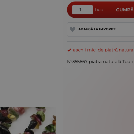
buc
CUMPĂ
ADAUGĂ LA FAVORITE
așchii mici de piatră natura
№355667 piatra naturală To