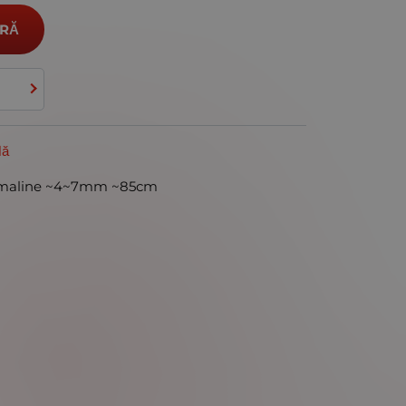
RĂ
lă
urmaline ~4~7mm ~85cm