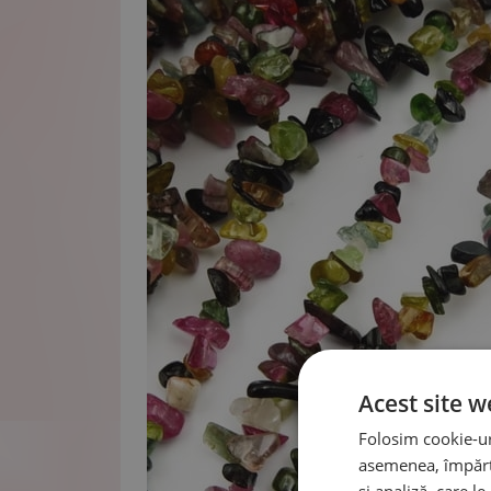
Acest site w
Folosim cookie-uri
asemenea, împărtă