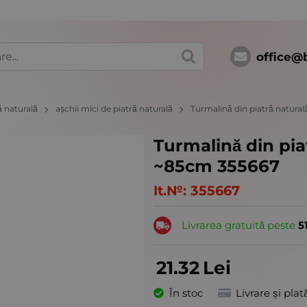
office@
ă naturală
așchii mici de piatră naturală
Turmalină din piatră natu
Turmalină din pi
~85cm 355667
It.№:
355667
Livrarea gratuită peste
5
21.32
Lei
În stoc
Livrare și plat