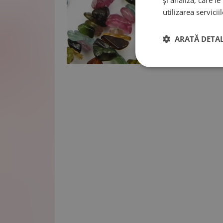
și analiză, care l
utilizarea serviciil
ARATĂ DETAL