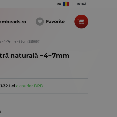
RO
INTRĂ
Favorite
bmbeads.ro
rală ~4~7mm ~85cm 355667
atră naturală ~4~7mm
11.32
Lei
с courier DPD
ă