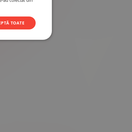
le-au colectat din
EPTĂ TOATE