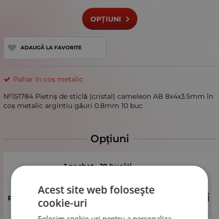
OPȚIUNI
ADAUGĂ LA FAVORITE
Pahar în coș metalic
№151784 Pietriș de sticlă (cristal) cameleon AB 8x4x3.5mm în
coș metalic argintiu găuri 0.8mm 10 buc
Opțiuni
1 pachet - 10 bucăți
Acest site web folosește
4.16
Lei
cookie-uri
Folosim cookie-uri pentru a personaliza