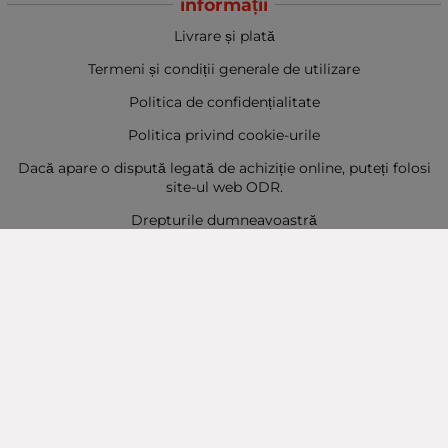
informații
Livrare și plată
Termeni și condiții generale de utilizare
Politica de confidențialitate
Politica privind cookie-urile
Dacă apare o dispută legată de achiziție online, puteți folosi
site-ul web ODR.
Drepturile dumneavoastră
Sitemap
Contact
Contacte
Baba Marta Burgas
orașul Burgas, str. Șipka nr. 5.
Depozit Baba Marta