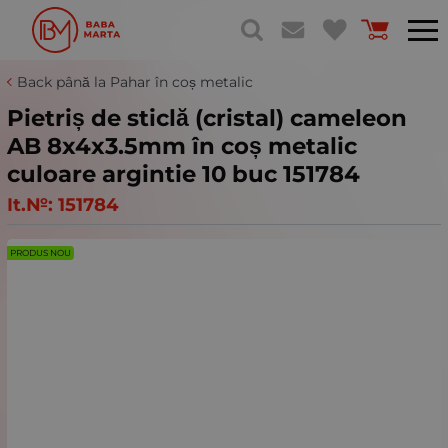
Back până la Pahar în coș metalic
Pietriș de sticlă (cristal) cameleon
AB 8x4x3.5mm în coș metalic
culoare argintie 10 buc 151784
It.№:
151784
PRODUS NOU