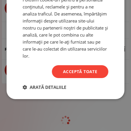
conținutul, reclamele și pentru a ne
buc
CUMPĂRĂ
analiza traficul. De asemenea, împărtășim
informații despre utilizarea site-ului
nostru cu partenerii noștri de publicitate și
1 pachet - 100 bucăți
analiză, care le pot combina cu alte
informații pe care le-ați furnizat sau pe
31.20
Lei
care le-au colectat din utilizarea serviciilor
lor.
buc
CUMPĂRĂ
ACCEPTĂ TOATE
ARATĂ DETALIILE