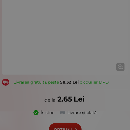
Livrarea gratuită peste
511.32
Lei
с courier DPD
2.65
Lei
În stoc
Livrare și plată
OPȚIUNI