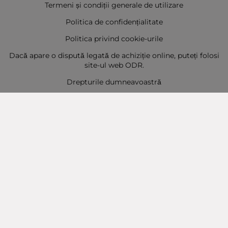
Termeni și condiții generale de utilizare
Politica de confidențialitate
Politica privind cookie-urile
Dacă apare o dispută legată de achiziție online, puteți folosi
site-ul web ODR.
Drepturile dumneavoastră
Sitemap
Contact
Contacte
Baba Marta Burgas
orașul Burgas, str. Șipka nr. 5.
Depozit Baba Marta
orașul Burgas, kilometrul 5
Baba Marta Varna
orașul Varna str. Topra Hisar 8