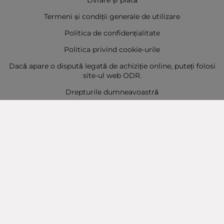
Livrare și plată
Termeni și condiții generale de utilizare
Politica de confidențialitate
Politica privind cookie-urile
Dacă apare o dispută legată de achiziție online, puteți folosi
site-ul web ODR.
Drepturile dumneavoastră
Sitemap
Contact
Contacte
Baba Marta Burgas
orașul Burgas, str. Șipka nr. 5.
Depozit Baba Marta
orașul Burgas, kilometrul 5
Baba Marta Varna