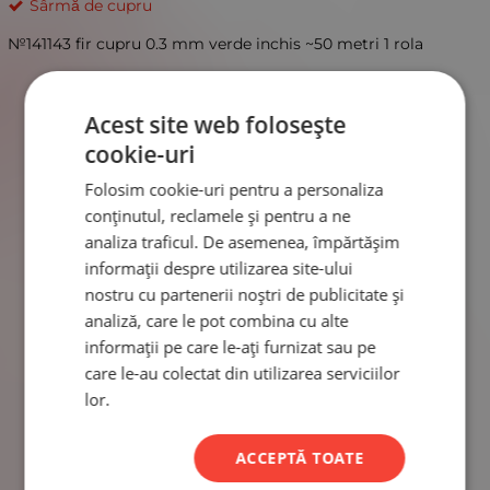
Sârmă de cupru
№141143 fir cupru 0.3 mm verde inchis ~50 metri 1 rola
Acest site web folosește
cookie-uri
Folosim cookie-uri pentru a personaliza
conținutul, reclamele și pentru a ne
analiza traficul. De asemenea, împărtășim
informații despre utilizarea site-ului
nostru cu partenerii noștri de publicitate și
analiză, care le pot combina cu alte
informații pe care le-ați furnizat sau pe
care le-au colectat din utilizarea serviciilor
lor.
ACCEPTĂ TOATE