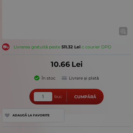
Livrarea gratuită peste
511.32
Lei
с courier DPD
10.66
Lei
În stoc
Livrare și plată
buc
CUMPĂRĂ
ADAUGĂ LA FAVORITE