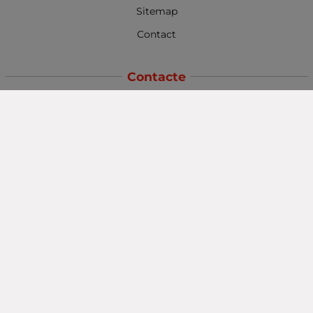
Sitemap
Contact
Contacte
Baba Marta Burgas
orașul Burgas, str. Șipka nr. 5.
Depozit Baba Marta
orașul Burgas, kilometrul 5
Baba Marta Varna
orașul Varna str. Topra Hisar 8
Metodă de plată
Urmăriți-ne