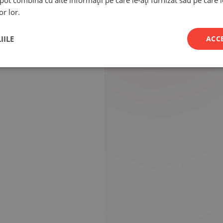
e pot combina cu alte informații pe care le-ați furnizat sau pe care 
or lor.
IILE
ACC