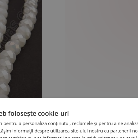
eb folosește cookie-uri
 pentru a personaliza conținutul, reclamele și pentru a ne analiza
șim informații despre utilizarea site-ului nostru cu partenerii noș