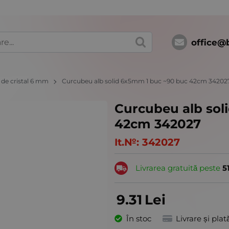
office@
r de cristal 6 mm
Curcubeu alb solid 6x5mm 1 buc ~90 buc 42cm 34202
Curcubeu alb sol
42cm 342027
It.№:
342027
Livrarea gratuită peste
5
9.31
Lei
În stoc
Livrare și plat