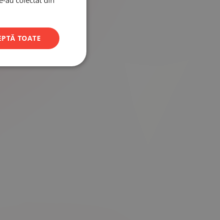
le-au colectat din
EPTĂ TOATE