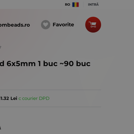
RO
INTRĂ
Favorite
bmbeads.ro
7
id 6x5mm 1 buc ~90 buc
11.32
Lei
с courier DPD
ă