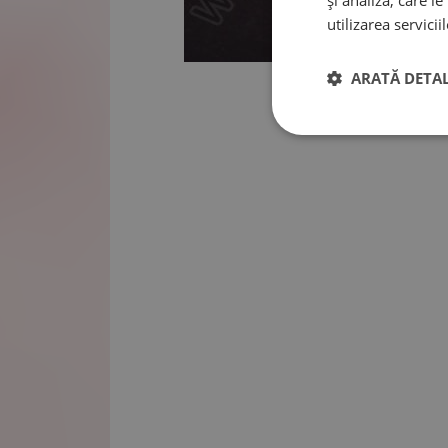
și analiză, care l
utilizarea serviciil
ARATĂ DETAL