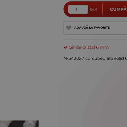
buc
CUMPĂ
ADAUGĂ LA FAVORITE
Șir de cristal 6 mm
№342027 curcubeu alb solid