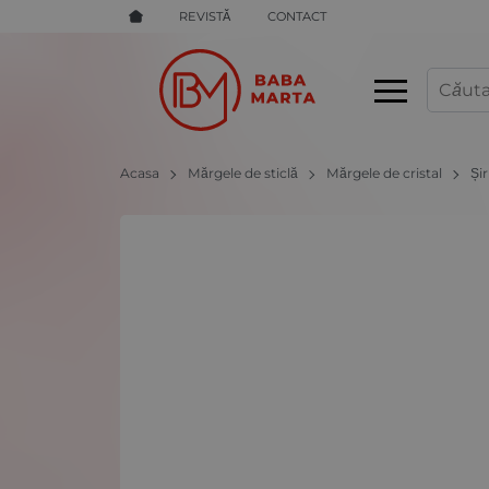
REVISTĂ
CONTACT
Acasa
Mărgele de sticlă
Mărgele de cristal
Și