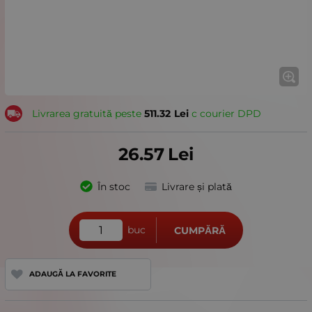
Livrarea gratuită peste
511.32
Lei
с courier DPD
26.57
Lei
În stoc
Livrare și plată
buc
CUMPĂRĂ
ADAUGĂ LA FAVORITE