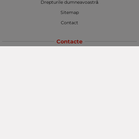
Drepturile dumneavoastră
Sitemap
Contact
Contacte
Baba Marta Burgas
orașul Burgas, str. Șipka nr. 5.
Depozit Baba Marta
orașul Burgas, kilometrul 5
Baba Marta Varna
orașul Varna str. Topra Hisar 8
Metodă de plată
Urmăriți-ne