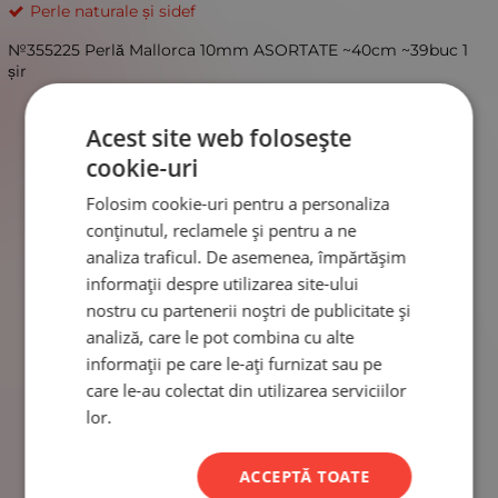
Perle naturale și sidef
№355225 Perlă Mallorca 10mm ASORTATE ~40cm ~39buc 1
șir
Acest site web folosește
cookie-uri
Folosim cookie-uri pentru a personaliza
conținutul, reclamele și pentru a ne
analiza traficul. De asemenea, împărtășim
informații despre utilizarea site-ului
nostru cu partenerii noștri de publicitate și
analiză, care le pot combina cu alte
informații pe care le-ați furnizat sau pe
care le-au colectat din utilizarea serviciilor
lor.
ACCEPTĂ TOATE