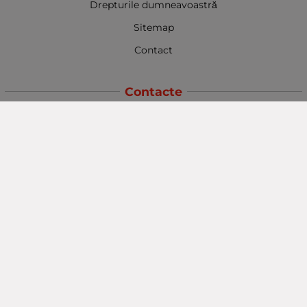
Drepturile dumneavoastră
Sitemap
Contact
Contacte
Baba Marta Burgas
orașul Burgas, str. Șipka nr. 5.
Depozit Baba Marta
orașul Burgas, kilometrul 5
Baba Marta Varna
orașul Varna str. Topra Hisar 8
Metodă de plată
Urmăriți-ne