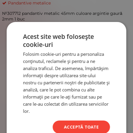
Pandantive metalice
№307712 pandantiv metalic 45mm culoare argintie gaură
2mm 1 buc
Acest site web folosește
cookie-uri
Folosim cookie-uri pentru a personaliza
conținutul, reclamele și pentru a ne
analiza traficul. De asemenea, împărtășim
informații despre utilizarea site-ului
nostru cu partenerii noștri de publicitate și
analiză, care le pot combina cu alte
informații pe care le-ați furnizat sau pe
care le-au colectat din utilizarea serviciilor
lor.
ACCEPTĂ TOATE