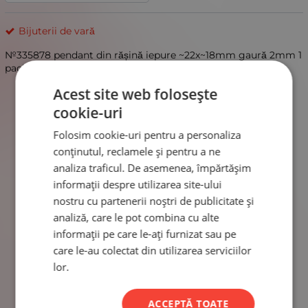
Bijuterii de vară
№335878 pendant din rășină iepure ~22x~18mm gaură 2mm 1
pack 2 pcs
Acest site web folosește
cookie-uri
Folosim cookie-uri pentru a personaliza
conținutul, reclamele și pentru a ne
analiza traficul. De asemenea, împărtășim
informații despre utilizarea site-ului
nostru cu partenerii noștri de publicitate și
analiză, care le pot combina cu alte
informații pe care le-ați furnizat sau pe
care le-au colectat din utilizarea serviciilor
lor.
ACCEPTĂ TOATE