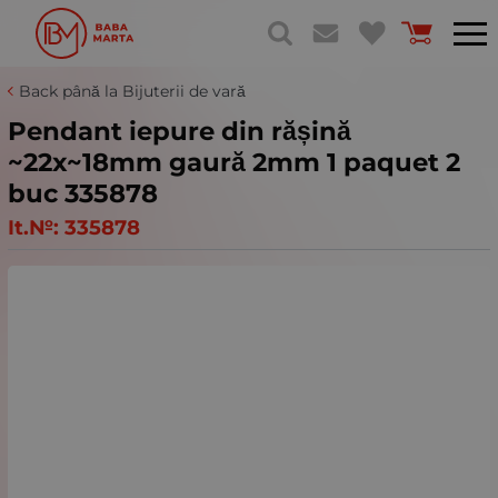
Back până la Bijuterii de vară
Pendant iepure din rășină
~22x~18mm gaură 2mm 1 paquet 2
buc 335878
It.№:
335878