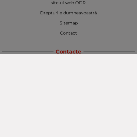
site-ul web ODR.
Drepturile dumneavoastră
Sitemap
Contact
Contacte
Baba Marta Burgas
orașul Burgas, str. Șipka nr. 5.
Depozit Baba Marta
orașul Burgas, kilometrul 5
Baba Marta Varna
orașul Varna str. Topra Hisar 8
Metodă de plată