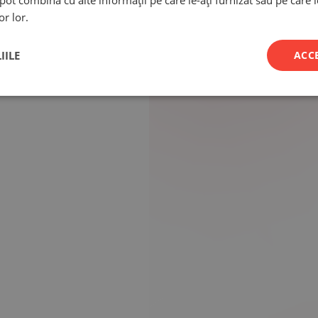
e pot combina cu alte informații pe care le-ați furnizat sau pe care 
or lor.
IILE
ACC