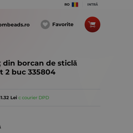
RO
INTRĂ
Favorite
bmbeads.ro
 din borcan de sticlă
t 2 buc 335804
11.32
Lei
с courier DPD
ă