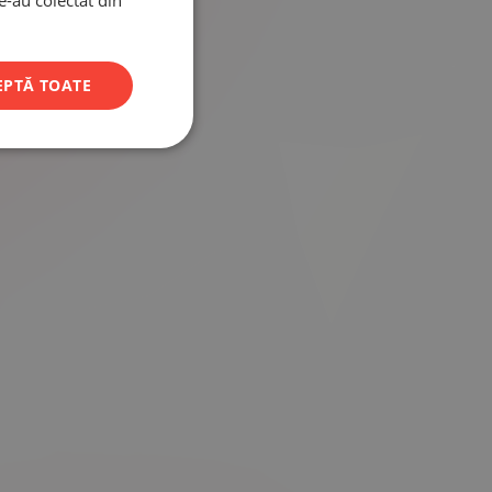
le-au colectat din
EPTĂ TOATE