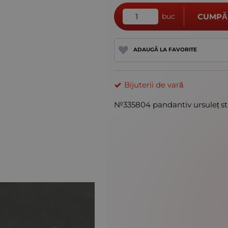
buc
CUMPĂ
ADAUGĂ LA FAVORITE
Bijuterii de vară
№335804 pandantiv ursuleț st