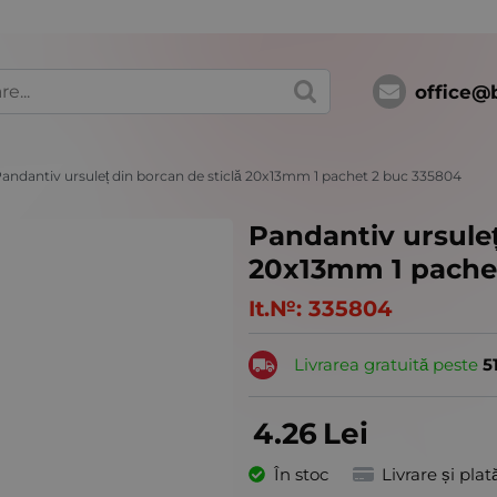
office@
andantiv ursuleț din borcan de sticlă 20x13mm 1 pachet 2 buc 335804
Pandantiv ursuleț
20x13mm 1 pache
It.№:
335804
Livrarea gratuită peste
5
4.26
Lei
În stoc
Livrare și plat