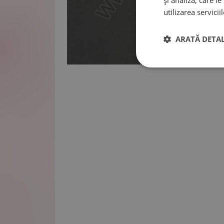
și analiză, care l
utilizarea serviciil
ARATĂ DETAL