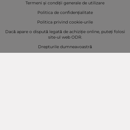
Termeni și condiții generale de utilizare
Politica de confidențialitate
Politica privind cookie-urile
Dacă apare o dispută legată de achiziție online, puteți folosi
site-ul web ODR.
Drepturile dumneavoastră
Sitemap
Contact
Contacte
Baba Marta Burgas
orașul Burgas, str. Șipka nr. 5.
Depozit Baba Marta
orașul Burgas, kilometrul 5
Baba Marta Varna
orașul Varna str. Topra Hisar 8