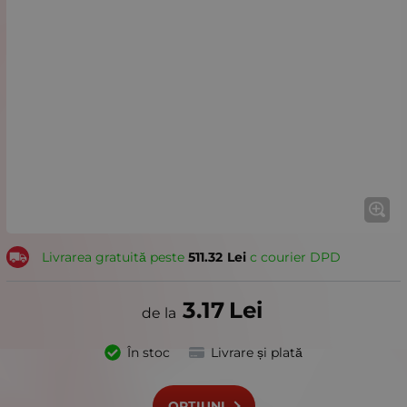
Livrarea gratuită peste
511.32
Lei
с courier DPD
3.17
Lei
În stoc
Livrare și plată
OPȚIUNI