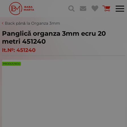
Back până la Organza 3mm
Panglică organza 3mm ecru 20
metri 451240
It.№:
451240
PRODUS NOU