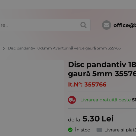
office@
ă
Disc pandantiv 18x6mm Aventurină verde gaură 5mm 355766
Disc pandantiv 
gaură 5mm 3557
It.№:
355766
Livrarea gratuită peste
5
5.30
Lei
În stoc
Livrare și plat