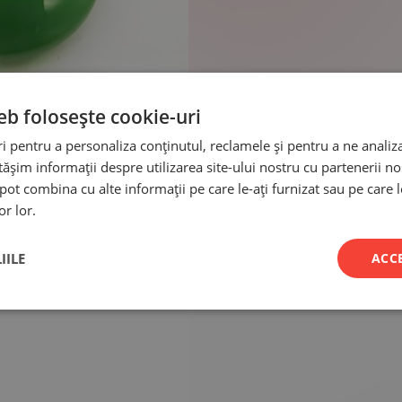
eb folosește cookie-uri
 pentru a personaliza conținutul, reclamele și pentru a ne analiza
șim informații despre utilizarea site-ului nostru cu partenerii noș
e pot combina cu alte informații pe care le-ați furnizat sau pe care 
or lor.
IILE
ACC