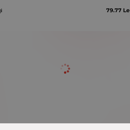
79.77
Le
ți