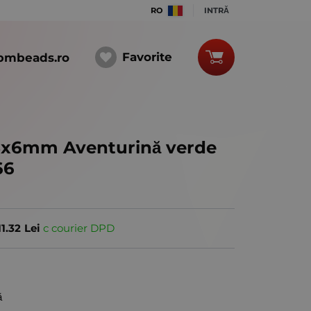
RO
INTRĂ
Favorite
bmbeads.ro
18x6mm Aventurină verde
66
11.32
Lei
с courier DPD
ă