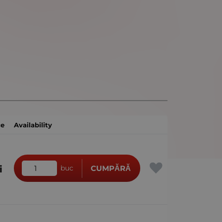
ce
Availability
i
buc
CUMPĂRĂ