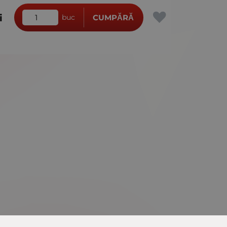
i
buc
CUMPĂRĂ