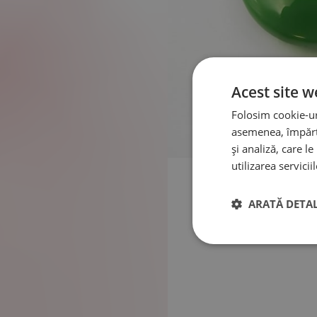
Acest site w
Folosim cookie-uri
asemenea, împărtă
și analiză, care l
utilizarea serviciil
ARATĂ DETAL