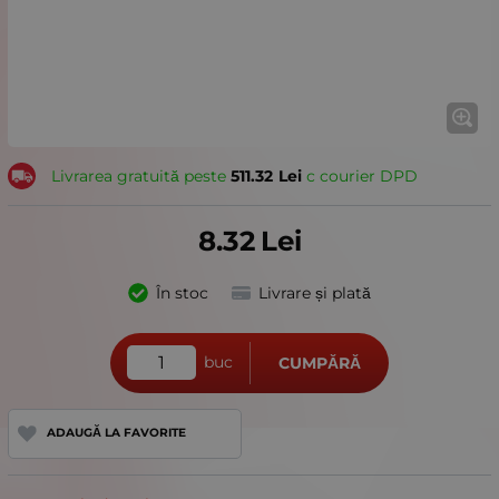
Livrarea gratuită peste
511.32
Lei
с courier DPD
8.32
Lei
În stoc
Livrare și plată
buc
CUMPĂRĂ
ADAUGĂ LA FAVORITE