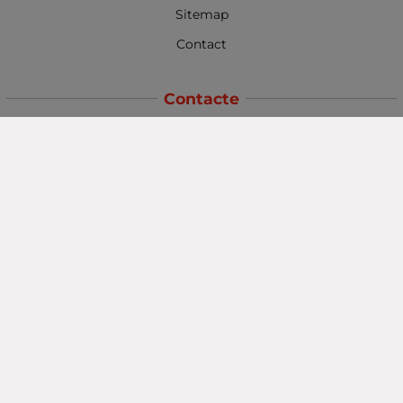
Sitemap
Contact
Contacte
Baba Marta Burgas
orașul Burgas, str. Șipka nr. 5.
Depozit Baba Marta
orașul Burgas, kilometrul 5
Baba Marta Varna
orașul Varna str. Topra Hisar 8
Metodă de plată
Urmăriți-ne