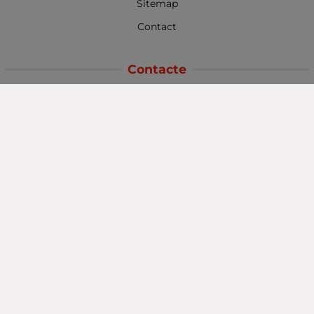
Sitemap
Contact
Contacte
Baba Marta Burgas
orașul Burgas, str. Șipka nr. 5.
Depozit Baba Marta
orașul Burgas, kilometrul 5
Baba Marta Varna
orașul Varna str. Topra Hisar 8
Metodă de plată
Urmăriți-ne