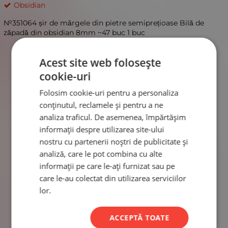
Obsidian
№351064 șir de mărgele din pietre semiprețioase Bilă de
zăpadă din obsidian 8mm ~47 buc 1 buc
Acest site web folosește
cookie-uri
Folosim cookie-uri pentru a personaliza
conținutul, reclamele și pentru a ne
analiza traficul. De asemenea, împărtășim
informații despre utilizarea site-ului
nostru cu partenerii noștri de publicitate și
analiză, care le pot combina cu alte
informații pe care le-ați furnizat sau pe
care le-au colectat din utilizarea serviciilor
lor.
ACCEPTĂ TOATE