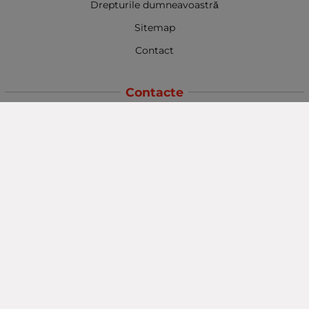
Drepturile dumneavoastră
Sitemap
Contact
Contacte
Baba Marta Burgas
orașul Burgas, str. Șipka nr. 5.
Depozit Baba Marta
orașul Burgas, kilometrul 5
Baba Marta Varna
orașul Varna str. Topra Hisar 8
Metodă de plată
Urmăriți-ne