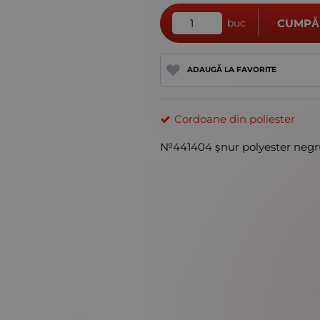
buc
CUMPĂ
ADAUGĂ LA FAVORITE
Cordoane din poliester
№441404 șnur polyester negru