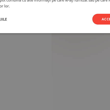
e pot combina cu alte informații pe care le-ați furnizat sau pe care 
or lor.
IILE
ACC