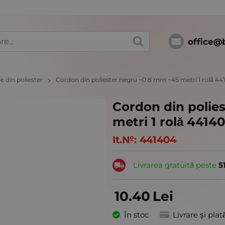
office@
 din poliester
Cordon din poliester negru ~0.8 mm ~45 metri 1 rolă 44
Cordon din polie
metri 1 rolă 4414
It.№:
441404
Livrarea gratuită peste
5
10.40
Lei
În stoc
Livrare și plat