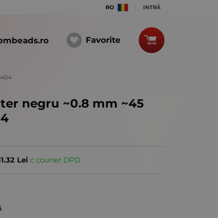
RO
INTRĂ
Favorite
bmbeads.ro
1404
ster negru ~0.8 mm ~45
04
11.32
Lei
с courier DPD
ă