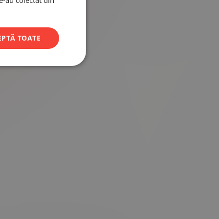
le-au colectat din
EPTĂ TOATE