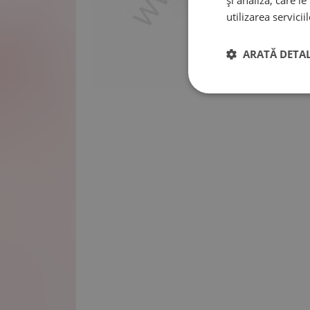
și analiză, care l
utilizarea serviciil
ARATĂ DETAL