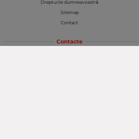
Drepturile dumneavoastră
Sitemap
Contact
Contacte
Baba Marta Burgas
orașul Burgas, str. Șipka nr. 5.
Depozit Baba Marta
orașul Burgas, kilometrul 5
Baba Marta Varna
orașul Varna str. Topra Hisar 8
Metodă de plată
Urmăriți-ne