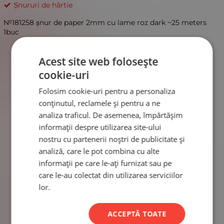
Șnururi de hârtie
№181258 șnur de paper 2mm cu lame roz dark ~25 meters
1buc
Acest site web folosește
cookie-uri
Folosim cookie-uri pentru a personaliza
conținutul, reclamele și pentru a ne
analiza traficul. De asemenea, împărtășim
informații despre utilizarea site-ului
nostru cu partenerii noștri de publicitate și
analiză, care le pot combina cu alte
informații pe care le-ați furnizat sau pe
care le-au colectat din utilizarea serviciilor
lor.
ACCEPTĂ TOATE