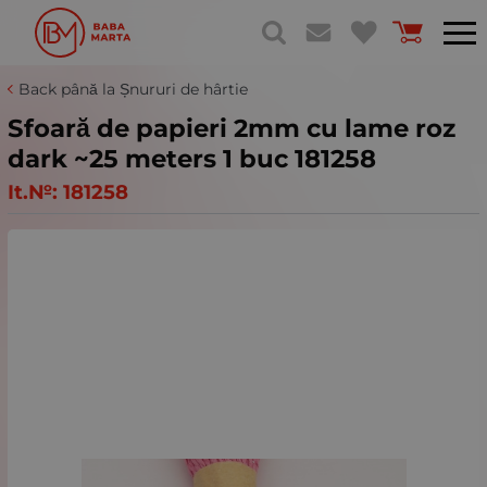
Back până la Șnururi de hârtie
Sfoară de papieri 2mm cu lame roz
dark ~25 meters 1 buc 181258
It.№:
181258