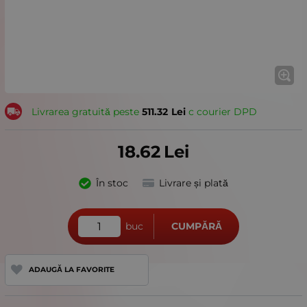
Livrarea gratuită peste
511.32
Lei
с courier DPD
18.62
Lei
În stoc
Livrare și plată
buc
CUMPĂRĂ
ADAUGĂ LA FAVORITE