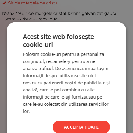
Șir de mărgele de cristal
№342219 șir de mărgele cristal 10mm galvanizat gaură
1.5mm ~72buc ~72cm 1buc
Acest site web folosește
cookie-uri
Folosim cookie-uri pentru a personaliza
conținutul, reclamele și pentru a ne
analiza traficul. De asemenea, împărtășim
informații despre utilizarea site-ului
nostru cu partenerii noștri de publicitate și
analiză, care le pot combina cu alte
informații pe care le-ați furnizat sau pe
care le-au colectat din utilizarea serviciilor
lor.
ACCEPTĂ TOATE