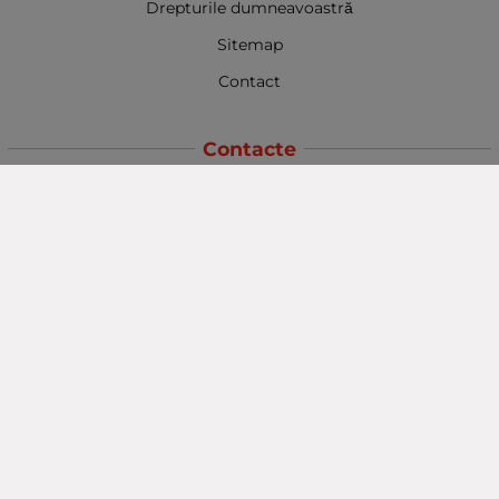
Drepturile dumneavoastră
Sitemap
Contact
Contacte
Baba Marta Burgas
orașul Burgas, str. Șipka nr. 5.
Depozit Baba Marta
orașul Burgas, kilometrul 5
Baba Marta Varna
orașul Varna str. Topra Hisar 8
Metodă de plată
Urmăriți-ne