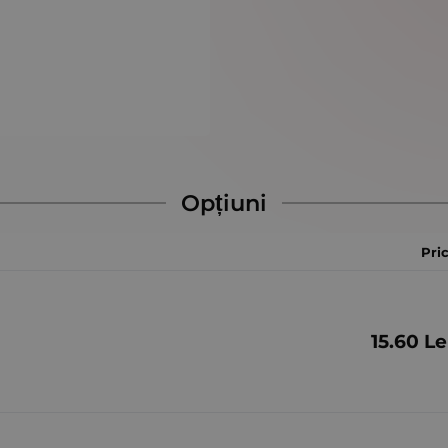
Opțiuni
Pri
15.60
Le