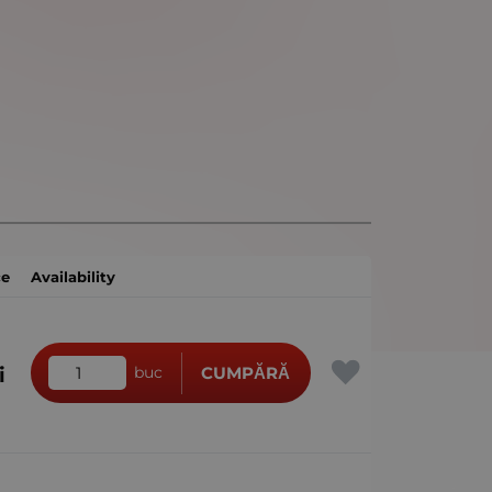
ce
Availability
i
buc
CUMPĂRĂ