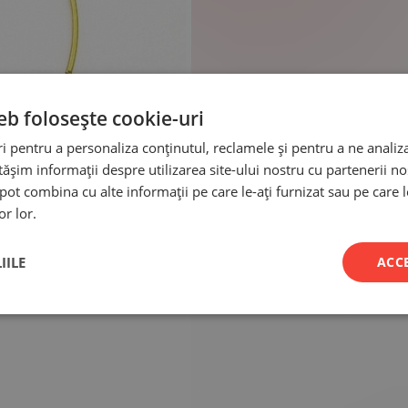
eb folosește cookie-uri
 pentru a personaliza conținutul, reclamele și pentru a ne analiza
șim informații despre utilizarea site-ului nostru cu partenerii noș
e pot combina cu alte informații pe care le-ați furnizat sau pe care 
or lor.
IILE
ACC