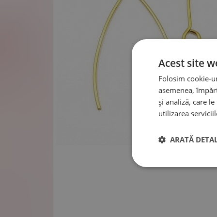
Acest site w
Folosim cookie-uri
asemenea, împărtă
și analiză, care l
utilizarea serviciil
ARATĂ DETAL