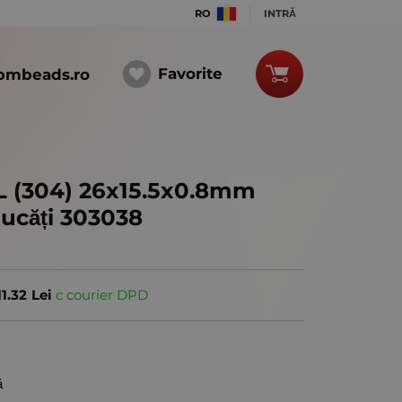
RO
INTRĂ
Favorite
bmbeads.ro
L (304) 26x15.5x0.8mm
bucăți 303038
11.32
Lei
с courier DPD
ă