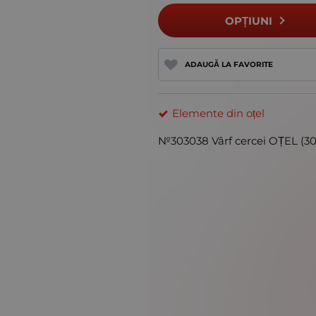
OPȚIUNI
ADAUGĂ LA FAVORITE
Elemente din oțel
№303038 Vârf cercei OȚEL (304