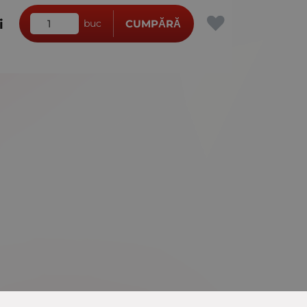
i
buc
CUMPĂRĂ