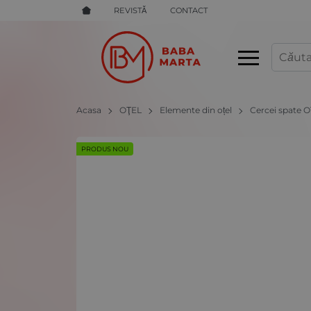
REVISTĂ
CONTACT
Acasa
OŢEL
Elemente din oțel
Cercei spate O
PRODUS NOU