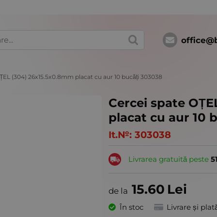
office@
ȚEL (304) 26x15.5x0.8mm placat cu aur 10 bucăți 303038
Cercei spate OȚE
placat cu aur 10 
It.№:
303038
Livrarea gratuită peste
5
15.60
Lei
În stoc
Livrare și plat