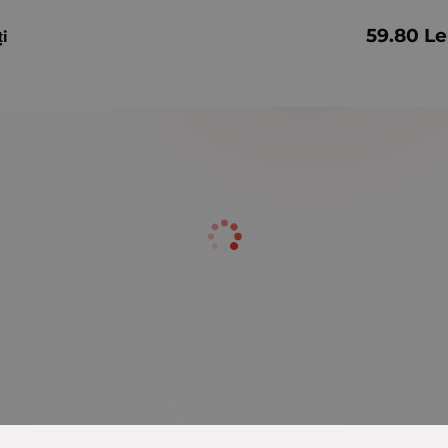
59.80
Le
ți