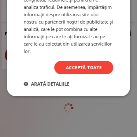
analiza traficul. De asemenea, împărtășim
1 pachet - 50 de bucăți
informații despre utilizarea site-ului
nostru cu partenerii noștri de publicitate și
analiză, care le pot combina cu alte
2.65
Lei
informații pe care le-ați furnizat sau pe
care le-au colectat din utilizarea serviciilor
lor.
buc
CUMPĂRĂ
ACCEPTĂ TOATE
ARATĂ DETALIILE