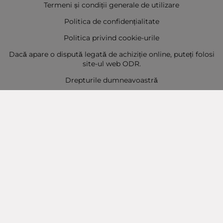
Termeni și condiții generale de utilizare
Politica de confidențialitate
Politica privind cookie-urile
Dacă apare o dispută legată de achiziție online, puteți folosi
site-ul web ODR.
Drepturile dumneavoastră
Sitemap
Contact
Contacte
Baba Marta Burgas
orașul Burgas, str. Șipka nr. 5.
Depozit Baba Marta
orașul Burgas, kilometrul 5
Baba Marta Varna
orașul Varna str. Topra Hisar 8