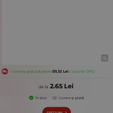
Livrarea gratuită peste
511.32
Lei
с courier DPD
2.65
Lei
În stoc
Livrare și plată
OPȚIUNI