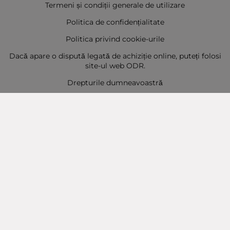
Termeni și condiții generale de utilizare
Politica de confidențialitate
Politica privind cookie-urile
Dacă apare o dispută legată de achiziție online, puteți folosi
site-ul web ODR.
Drepturile dumneavoastră
Sitemap
Contact
Contacte
Baba Marta Burgas
orașul Burgas, str. Șipka nr. 5.
Depozit Baba Marta
orașul Burgas, kilometrul 5
Baba Marta Varna
orașul Varna str. Topra Hisar 8