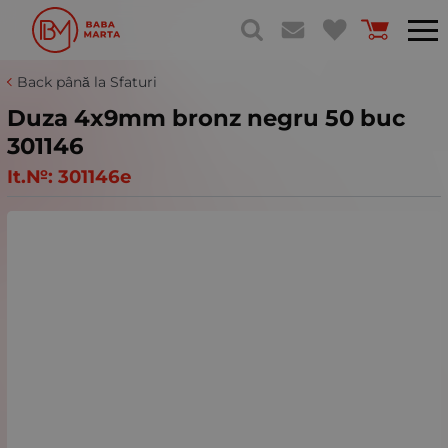
Back până la Sfaturi
Duza 4x9mm bronz negru 50 buc
301146
It.№:
301146e