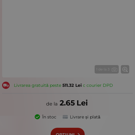
1 de la 3
Livrarea gratuită peste
511.32
Lei
с courier DPD
2.65
Lei
În stoc
Livrare și plată
OPȚIUNI