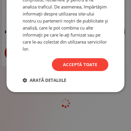
analiza traficul. De asemenea, împărtășim
1 pachet - 50 de bucăți
informații despre utilizarea site-ului
nostru cu partenerii noștri de publicitate și
analiză, care le pot combina cu alte
2.65
Lei
informații pe care le-ați furnizat sau pe
care le-au colectat din utilizarea serviciilor
lor.
buc
CUMPĂRĂ
ACCEPTĂ TOATE
ARATĂ DETALIILE