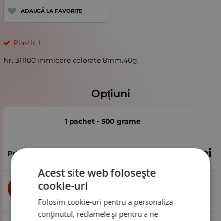
ADAUGĂ LA FAVORITE
Plastic I
Nr. 311100 inimioare colorate 8mm.40g.
Opțiuni
1 pachet - 500 grame
26.57
Lei
Acest site web folosește
cookie-uri
buc
CUMPĂRĂ
Folosim cookie-uri pentru a personaliza
conținutul, reclamele și pentru a ne