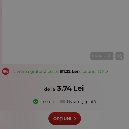
1 de la 3
Livrarea gratuită peste
511.32
Lei
с courier DPD
3.74
Lei
În stoc
Livrare și plată
OPȚIUNI