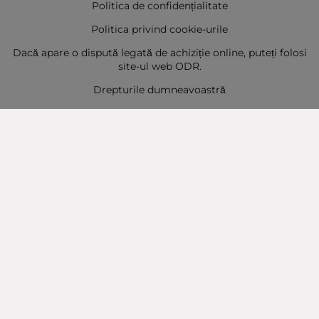
Politica de confidențialitate
Politica privind cookie-urile
Dacă apare o dispută legată de achiziție online, puteți folosi
site-ul web ODR.
Drepturile dumneavoastră
Sitemap
Contact
Contacte
Baba Marta Burgas
orașul Burgas, str. Șipka nr. 5.
Depozit Baba Marta
orașul Burgas, kilometrul 5
Baba Marta Varna
orașul Varna str. Topra Hisar 8