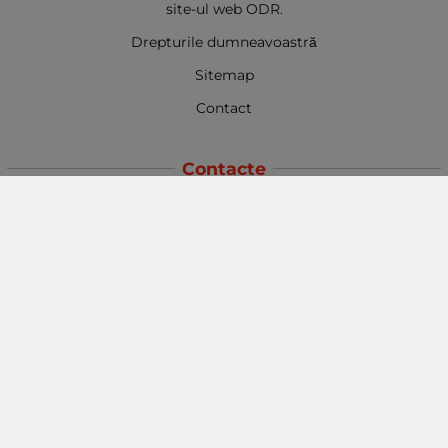
site-ul web ODR.
Drepturile dumneavoastră
Sitemap
Contact
Contacte
Baba Marta Burgas
orașul Burgas, str. Șipka nr. 5.
Depozit Baba Marta
orașul Burgas, kilometrul 5
Baba Marta Varna
orașul Varna str. Topra Hisar 8
Metodă de plată