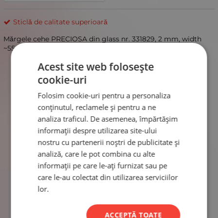
Sticlă de calitate superioară
Mărgele cehe PRECIOSA din glass nr. 331829, 2 mm, width
~55 cm, pachet de 12 mărgele
Acest site web folosește
cookie-uri
Folosim cookie-uri pentru a personaliza
conținutul, reclamele și pentru a ne
analiza traficul. De asemenea, împărtășim
informații despre utilizarea site-ului
nostru cu partenerii noștri de publicitate și
analiză, care le pot combina cu alte
informații pe care le-ați furnizat sau pe
care le-au colectat din utilizarea serviciilor
lor.
ACCEPTĂ TOATE