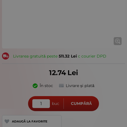
Livrarea gratuită peste
511.32
Lei
с courier DPD
12.74
Lei
În stoc
Livrare și plată
buc
CUMPĂRĂ
ADAUGĂ LA FAVORITE