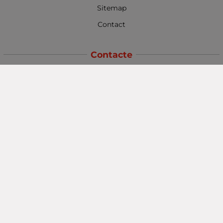
Sitemap
Contact
Contacte
Baba Marta Burgas
orașul Burgas, str. Șipka nr. 5.
Depozit Baba Marta
orașul Burgas, kilometrul 5
Baba Marta Varna
orașul Varna str. Topra Hisar 8
Metodă de plată
Urmăriți-ne