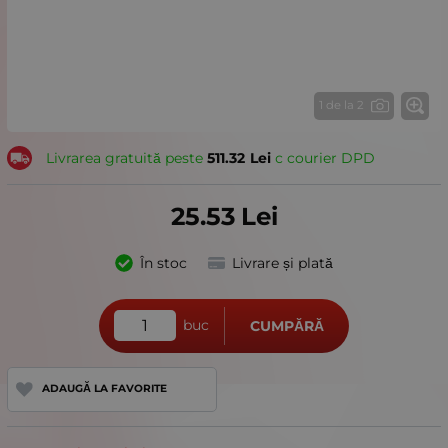
1 de la 2
Livrarea gratuită peste
511.32
Lei
с courier DPD
25.53
Lei
În stoc
Livrare și plată
buc
CUMPĂRĂ
ADAUGĂ LA FAVORITE