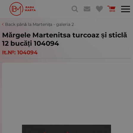
Back până la Martenița - galeria 2
Mărgele Martenitsa turcoaz și sticlă
12 bucăți 104094
It.№:
104094