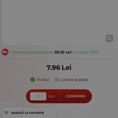
Livrarea gratuită peste
511.32
Lei
с courier DPD
7.96
Lei
În stoc
Livrare și plată
buc
CUMPĂRĂ
ADAUGĂ LA FAVORITE