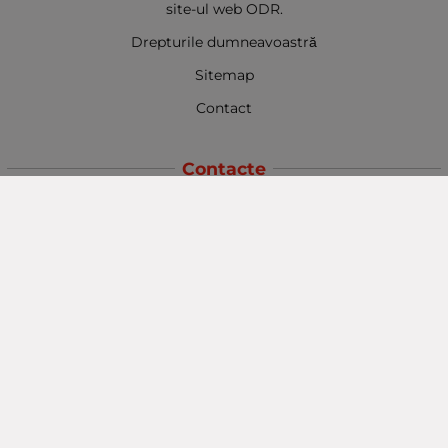
site-ul web ODR.
Drepturile dumneavoastră
Sitemap
Contact
Contacte
Baba Marta Burgas
orașul Burgas, str. Șipka nr. 5.
Depozit Baba Marta
orașul Burgas, kilometrul 5
Baba Marta Varna
orașul Varna str. Topra Hisar 8
Metodă de plată