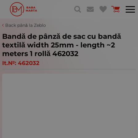
Back până la Zeblo
Bandă de pânză de sac cu bandă
textilă width 25mm - length ~2
meters 1 rollă 462032
It.№:
462032