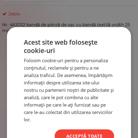
Zeblo
Nr. 462032 bandă de pânză de sac cu bandă textilă width 25
mm - length ~2 meters 1 rollă
Acest site web folosește
cookie-uri
Folosim cookie-uri pentru a personaliza
conținutul, reclamele și pentru a ne
analiza traficul. De asemenea, împărtășim
informații despre utilizarea site-ului
nostru cu partenerii noștri de publicitate și
analiză, care le pot combina cu alte
informații pe care le-ați furnizat sau pe
care le-au colectat din utilizarea serviciilor
lor.
ACCEPTĂ TOATE