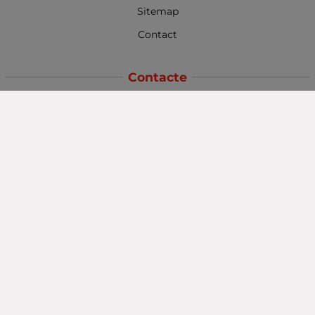
Sitemap
Contact
Contacte
Baba Marta Burgas
orașul Burgas, str. Șipka nr. 5.
Depozit Baba Marta
orașul Burgas, kilometrul 5
Baba Marta Varna
orașul Varna str. Topra Hisar 8
Metodă de plată
Urmăriți-ne