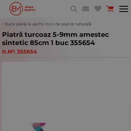
Back până la așchii mici de piatră naturală
Piatră turcoaz 5-9mm amestec
sintetic 85cm 1 buc 355654
It.№:
355654