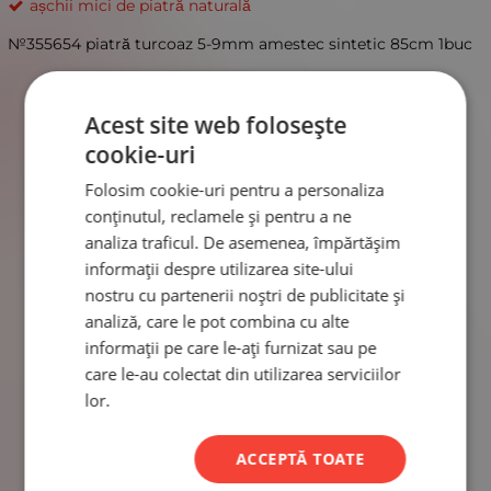
așchii mici de piatră naturală
№355654 piatră turcoaz 5-9mm amestec sintetic 85cm 1buc
Acest site web folosește
cookie-uri
Folosim cookie-uri pentru a personaliza
conținutul, reclamele și pentru a ne
analiza traficul. De asemenea, împărtășim
informații despre utilizarea site-ului
nostru cu partenerii noștri de publicitate și
analiză, care le pot combina cu alte
informații pe care le-ați furnizat sau pe
care le-au colectat din utilizarea serviciilor
lor.
ACCEPTĂ TOATE