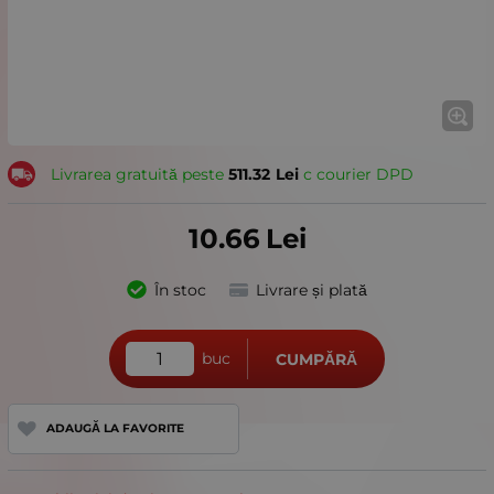
Livrarea gratuită peste
511.32
Lei
с courier DPD
10.66
Lei
În stoc
Livrare și plată
buc
CUMPĂRĂ
ADAUGĂ LA FAVORITE