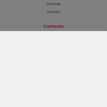
Sitemap
Contact
Contacte
Baba Marta Burgas
orașul Burgas, str. Șipka nr. 5.
Depozit Baba Marta
orașul Burgas, kilometrul 5
Baba Marta Varna
orașul Varna str. Topra Hisar 8
Metodă de plată
Urmăriți-ne