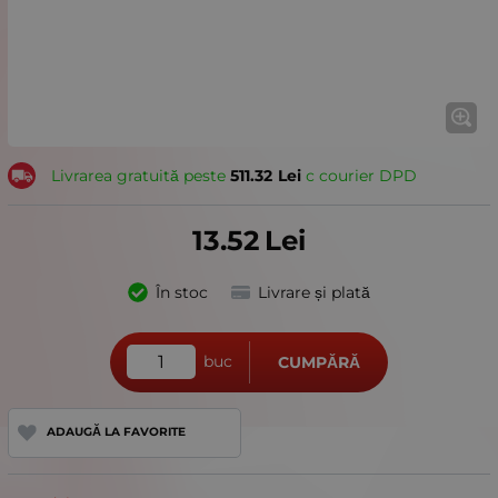
Livrarea gratuită peste
511.32
Lei
с courier DPD
13.52
Lei
În stoc
Livrare și plată
buc
CUMPĂRĂ
ADAUGĂ LA FAVORITE