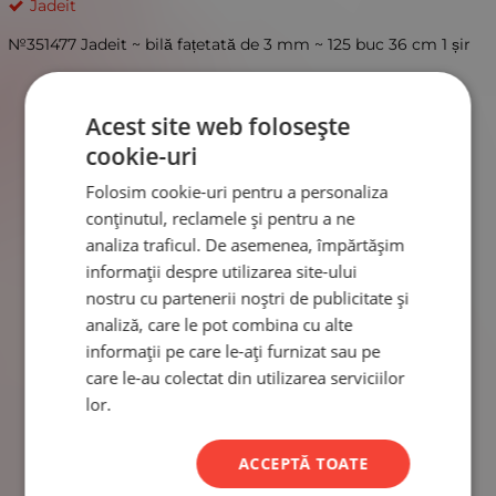
Jadeit
№351477 Jadeit ~ bilă fațetată de 3 mm ~ 125 buc 36 cm 1 șir
Acest site web folosește
cookie-uri
Folosim cookie-uri pentru a personaliza
conținutul, reclamele și pentru a ne
analiza traficul. De asemenea, împărtășim
informații despre utilizarea site-ului
nostru cu partenerii noștri de publicitate și
analiză, care le pot combina cu alte
informații pe care le-ați furnizat sau pe
care le-au colectat din utilizarea serviciilor
lor.
ACCEPTĂ TOATE