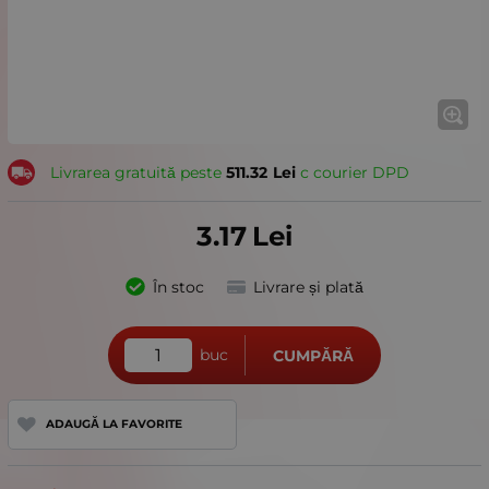
Livrarea gratuită peste
511.32
Lei
с courier DPD
3.17
Lei
În stoc
Livrare și plată
buc
CUMPĂRĂ
ADAUGĂ LA FAVORITE