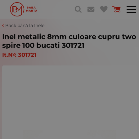
Back până la Inele
Inel metalic 8mm culoare cupru two
spire 100 bucati 301721
It.№:
301721