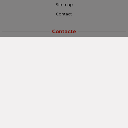
Sitemap
Contact
Contacte
Baba Marta Burgas
orașul Burgas, str. Șipka nr. 5.
Depozit Baba Marta
orașul Burgas, kilometrul 5
Baba Marta Varna
orașul Varna str. Topra Hisar 8
Metodă de plată
Urmăriți-ne