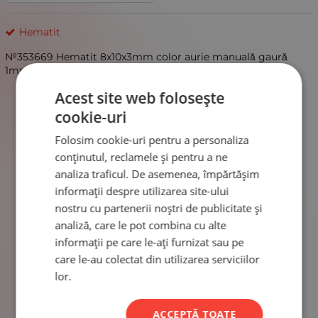
Hematit
№353669 Hematit 8x10x3mm color aurie manuală gaură
1mm 40cm ~48buc 1 brad
Acest site web folosește
cookie-uri
Folosim cookie-uri pentru a personaliza
conținutul, reclamele și pentru a ne
analiza traficul. De asemenea, împărtășim
informații despre utilizarea site-ului
nostru cu partenerii noștri de publicitate și
analiză, care le pot combina cu alte
informații pe care le-ați furnizat sau pe
care le-au colectat din utilizarea serviciilor
lor.
ACCEPTĂ TOATE