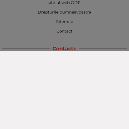
site-ul web ODR.
Drepturile dumneavoastră
Sitemap
Contact
Contacte
Baba Marta Burgas
orașul Burgas, str. Șipka nr. 5.
Depozit Baba Marta
orașul Burgas, kilometrul 5
Baba Marta Varna
orașul Varna str. Topra Hisar 8
Metodă de plată