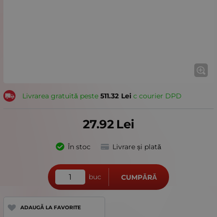
Livrarea gratuită peste
511.32
Lei
с courier DPD
27.92
Lei
În stoc
Livrare și plată
buc
CUMPĂRĂ
ADAUGĂ LA FAVORITE