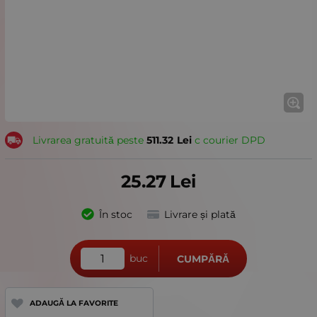
Livrarea gratuită peste
511.32
Lei
с courier DPD
25.27
Lei
În stoc
Livrare și plată
buc
CUMPĂRĂ
ADAUGĂ LA FAVORITE