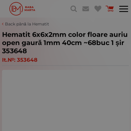
Back până la Hematit
Hematit 6x6x2mm color floare auriu
open gaură 1mm 40cm ~68buc 1 şir
353648
It.№:
353648