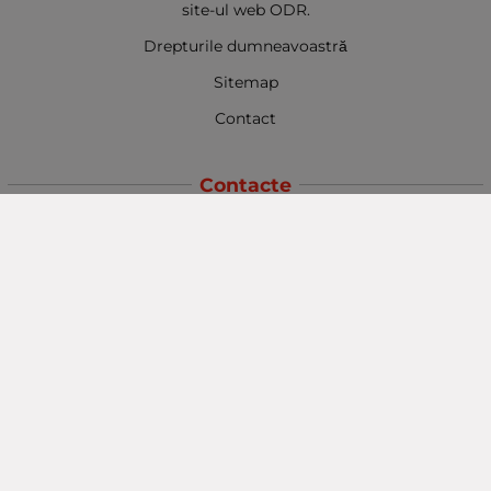
site-ul web ODR.
Drepturile dumneavoastră
Sitemap
Contact
Contacte
Baba Marta Burgas
orașul Burgas, str. Șipka nr. 5.
Depozit Baba Marta
orașul Burgas, kilometrul 5
Baba Marta Varna
orașul Varna str. Topra Hisar 8
Metodă de plată