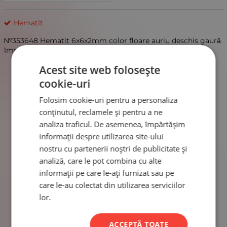
Hematit
№353648 Hematit 6x6x2mm color floare auriu deschis gaură
1mm 40cm ~68buc 1 şir
Acest site web folosește
cookie-uri
Folosim cookie-uri pentru a personaliza
conținutul, reclamele și pentru a ne
analiza traficul. De asemenea, împărtășim
informații despre utilizarea site-ului
nostru cu partenerii noștri de publicitate și
analiză, care le pot combina cu alte
informații pe care le-ați furnizat sau pe
care le-au colectat din utilizarea serviciilor
lor.
ACCEPTĂ TOATE