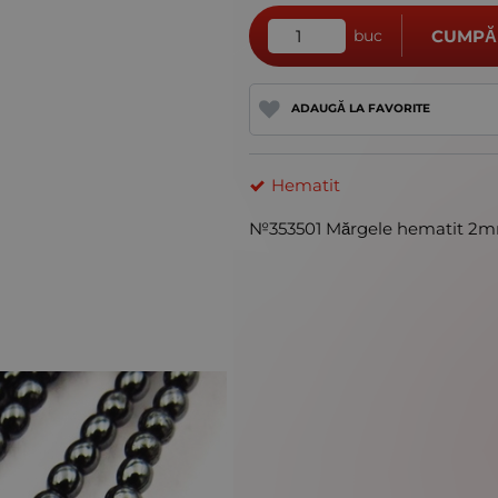
buc
CUMPĂ
ADAUGĂ LA FAVORITE
Hematit
№353501 Mărgele hematit 2mm