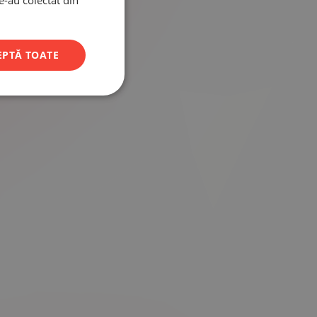
le-au colectat din
EPTĂ TOATE