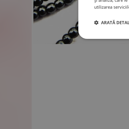
și analiză, care l
utilizarea serviciil
ARATĂ DETAL