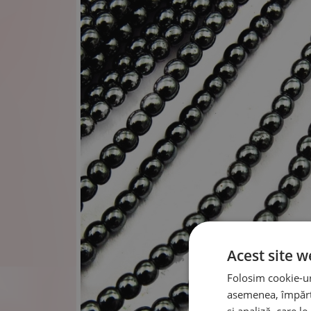
Acest site w
Folosim cookie-uri
asemenea, împărtă