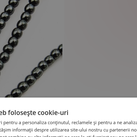
eb folosește cookie-uri
 pentru a personaliza conținutul, reclamele și pentru a ne analiza
șim informații despre utilizarea site-ului nostru cu partenerii noș