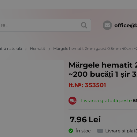
office@
atră naturală
Hematit
Mărgele hematit 2mm gaură 0.5mm 40cm ~200
Mărgele hemati
~200 bucăți 1 șir 
It.№:
353501
Livrarea gratuită peste
5
7.96
Lei
În stoc
Livrare și plat