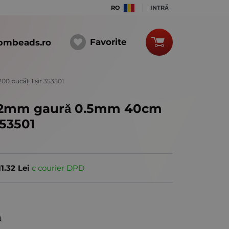
RO
INTRĂ
Favorite
bmbeads.ro
 bucăți 1 șir 353501
t 2mm gaură 0.5mm 40cm
353501
11.32
Lei
с courier DPD
ă