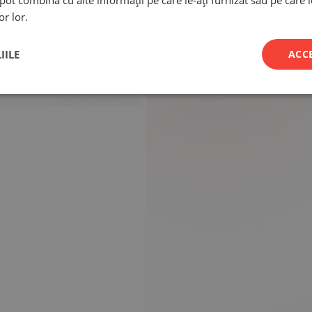
e pot combina cu alte informații pe care le-ați furnizat sau pe care 
or lor.
IILE
ACC