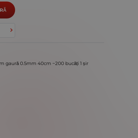
RĂ
 gaură 0.5mm 40cm ~200 bucăți 1 șir