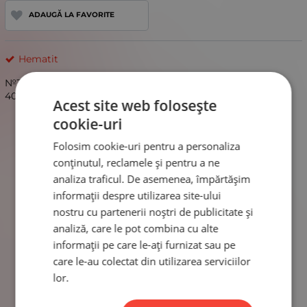
ADAUGĂ LA FAVORITE
Hematit
№353617 Hematit 2x1.2mm culoare argintie gaură 0.8mm
40cm ~310 buc 1 brad
Acest site web folosește
cookie-uri
Folosim cookie-uri pentru a personaliza
conținutul, reclamele și pentru a ne
analiza traficul. De asemenea, împărtășim
informații despre utilizarea site-ului
nostru cu partenerii noștri de publicitate și
analiză, care le pot combina cu alte
informații pe care le-ați furnizat sau pe
care le-au colectat din utilizarea serviciilor
lor.