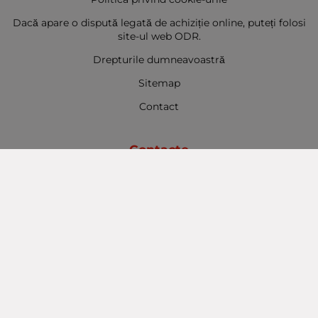
Dacă apare o dispută legată de achiziție online, puteți folosi
site-ul web ODR.
Drepturile dumneavoastră
Sitemap
Contact
Contacte
Baba Marta Burgas
orașul Burgas, str. Șipka nr. 5.
Depozit Baba Marta
orașul Burgas, kilometrul 5
Baba Marta Varna
orașul Varna str. Topra Hisar 8
Metodă de plată