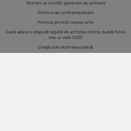
Termeni și condiții generale de utilizare
Politica de confidențialitate
Politica privind cookie-urile
Dacă apare o dispută legată de achiziție online, puteți folosi
site-ul web ODR.
Drepturile dumneavoastră
Sitemap
Contact
Contacte
Baba Marta Burgas
orașul Burgas, str. Șipka nr. 5.
Depozit Baba Marta
orașul Burgas, kilometrul 5
Baba Marta Varna
orașul Varna str. Topra Hisar 8