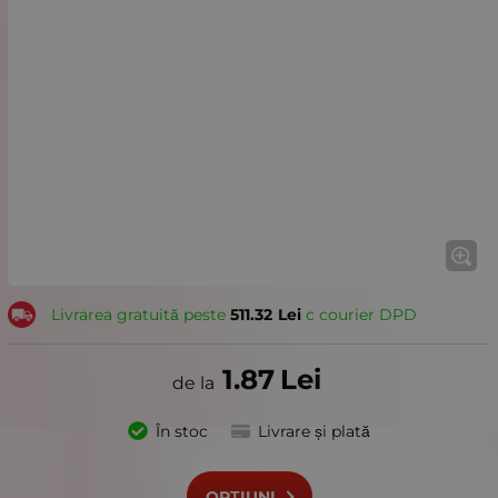
Livrarea gratuită peste
511.32
Lei
с courier DPD
1.87
Lei
În stoc
Livrare și plată
OPȚIUNI