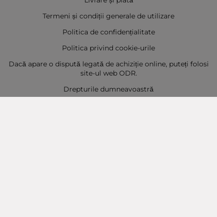
Livrare și plată
Termeni și condiții generale de utilizare
Politica de confidențialitate
Politica privind cookie-urile
Dacă apare o dispută legată de achiziție online, puteți folosi
site-ul web ODR.
Drepturile dumneavoastră
Sitemap
Contact
Contacte
Baba Marta Burgas
orașul Burgas, str. Șipka nr. 5.
Depozit Baba Marta
orașul Burgas, kilometrul 5
Baba Marta Varna