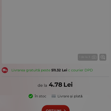
1 de la 3
Livrarea gratuită peste
511.32
Lei
с courier DPD
4.78
Lei
În stoc
Livrare și plată
OPȚIUNI