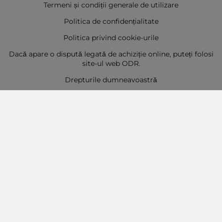
Termeni și condiții generale de utilizare
Politica de confidențialitate
Politica privind cookie-urile
Dacă apare o dispută legată de achiziție online, puteți folosi
site-ul web ODR.
Drepturile dumneavoastră
Sitemap
Contact
Contacte
Baba Marta Burgas
orașul Burgas, str. Șipka nr. 5.
Depozit Baba Marta
orașul Burgas, kilometrul 5
Baba Marta Varna
orașul Varna str. Topra Hisar 8