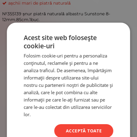
așchii mari de piatră naturală
№355139 șnur piatră naturală albastru Sunstone 8-
12mm.85cm.1buc.
Acest site web folosește
cookie-uri
Folosim cookie-uri pentru a personaliza
conținutul, reclamele și pentru a ne
analiza traficul. De asemenea, împărtășim
informații despre utilizarea site-ului
nostru cu partenerii noștri de publicitate și
analiză, care le pot combina cu alte
informații pe care le-ați furnizat sau pe
care le-au colectat din utilizarea serviciilor
lor.
ACCEPTĂ TOATE