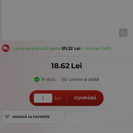
Livrarea gratuită peste
511.32
Lei
с courier DPD
18.62
Lei
În stoc
Livrare și plată
buc
CUMPĂRĂ
ADAUGĂ LA FAVORITE