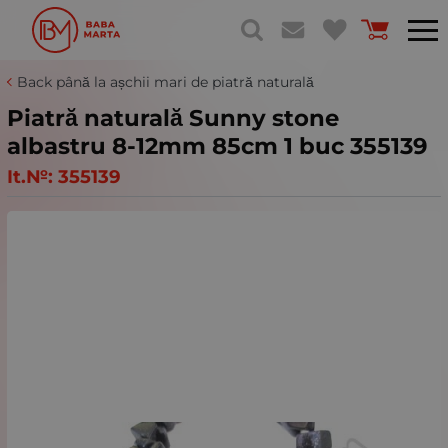
Back până la așchii mari de piatră naturală
Piatră naturală Sunny stone
albastru 8-12mm 85cm 1 buc 355139
It.№:
355139