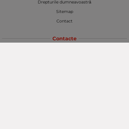
Drepturile dumneavoastră
Sitemap
Contact
Contacte
Baba Marta Burgas
orașul Burgas, str. Șipka nr. 5.
Depozit Baba Marta
orașul Burgas, kilometrul 5
Baba Marta Varna
orașul Varna str. Topra Hisar 8
Metodă de plată
Urmăriți-ne