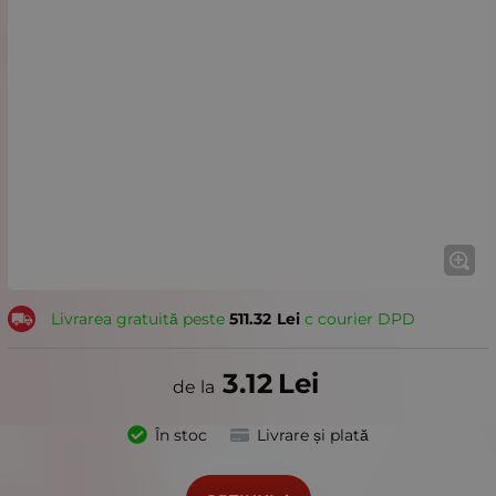
Livrarea gratuită peste
511.32
Lei
с courier DPD
3.12
Lei
În stoc
Livrare și plată