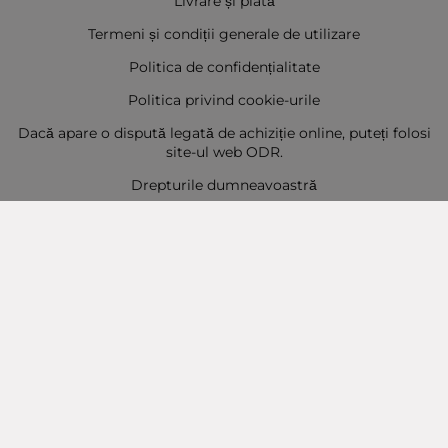
Livrare și plată
Termeni și condiții generale de utilizare
Politica de confidențialitate
Politica privind cookie-urile
Dacă apare o dispută legată de achiziție online, puteți folosi
site-ul web ODR.
Drepturile dumneavoastră
Sitemap
Contact
Contacte
Baba Marta Burgas
orașul Burgas, str. Șipka nr. 5.
Depozit Baba Marta
orașul Burgas, kilometrul 5
Baba Marta Varna