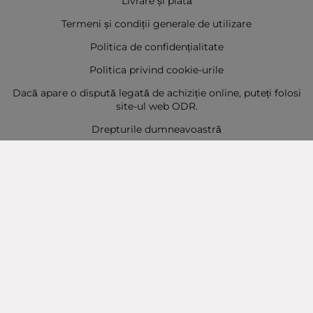
Livrare și plată
Termeni și condiții generale de utilizare
Politica de confidențialitate
Politica privind cookie-urile
Dacă apare o dispută legată de achiziție online, puteți folosi
site-ul web ODR.
Drepturile dumneavoastră
Sitemap
Contact
Contacte
Baba Marta Burgas
orașul Burgas, str. Șipka nr. 5.
Depozit Baba Marta
orașul Burgas, kilometrul 5
Baba Marta Varna