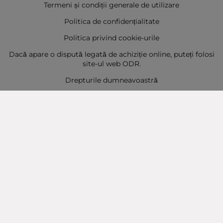
Termeni și condiții generale de utilizare
Politica de confidențialitate
Politica privind cookie-urile
Dacă apare o dispută legată de achiziție online, puteți folosi
site-ul web ODR.
Drepturile dumneavoastră
Sitemap
Contact
Contacte
Baba Marta Burgas
orașul Burgas, str. Șipka nr. 5.
Depozit Baba Marta
orașul Burgas, kilometrul 5
Baba Marta Varna
orașul Varna str. Topra Hisar 8