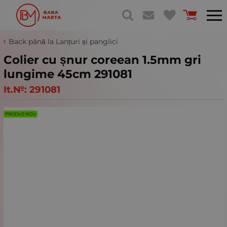
Back până la Lanțuri și panglici
Colier cu șnur coreean 1.5mm gri
lungime 45cm 291081
It.№:
291081
PRODUS NOU