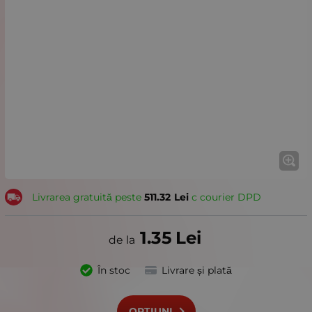
Livrarea gratuită peste
511.32
Lei
с courier DPD
1.35
Lei
În stoc
Livrare și plată
OPȚIUNI