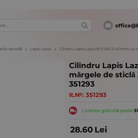
office@
atră naturală
Lapis Lazuli
Cilindru Lapis Lazuli 8.5~11x5.5~6.5mm cu 
Cilindru Lapis La
mărgele de sticlă
351293
It.№:
351293
Livrarea gratuită peste
5
28.60
Lei