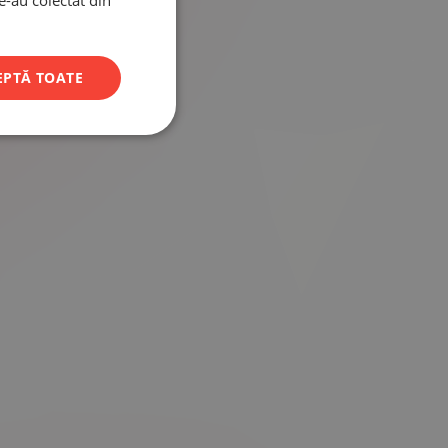
le-au colectat din
EPTĂ TOATE