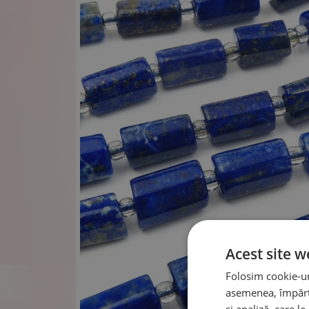
Acest site w
Folosim cookie-uri
asemenea, împărtă