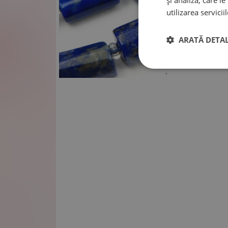
și analiză, care l
utilizarea serviciil
ARATĂ DETAL