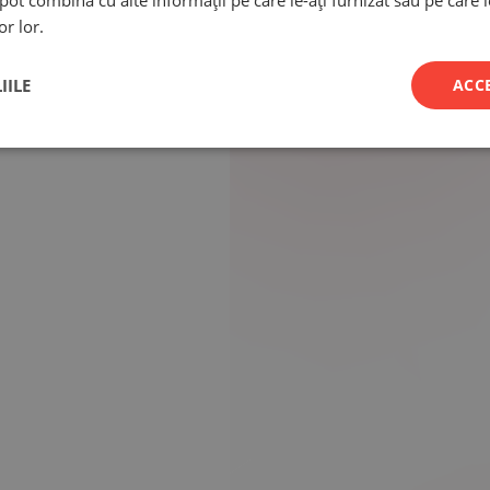
e pot combina cu alte informații pe care le-ați furnizat sau pe care 
or lor.
IILE
ACC