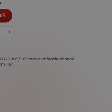
ă
RĂ
uli 8,5~11x5,5~6,5mm cu mărgele de sticlă
m 1 șir