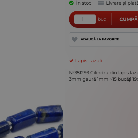
În stoc
Livrare și plat
buc
CUMPĂ
ADAUGĂ LA FAVORITE
Lapis Lazuli
№351293 Cilindru din lapis laz
3mm gaură 1mm ~15 bucăți 19c