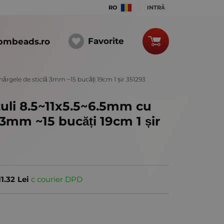
RO
INTRĂ
Favorite
bmbeads.ro
mărgele de sticlă 3mm ~15 bucăți 19cm 1 șir 351293
zuli 8.5~11x5.5~6.5mm cu
 3mm ~15 bucăți 19cm 1 șir
11.32
Lei
с courier DPD