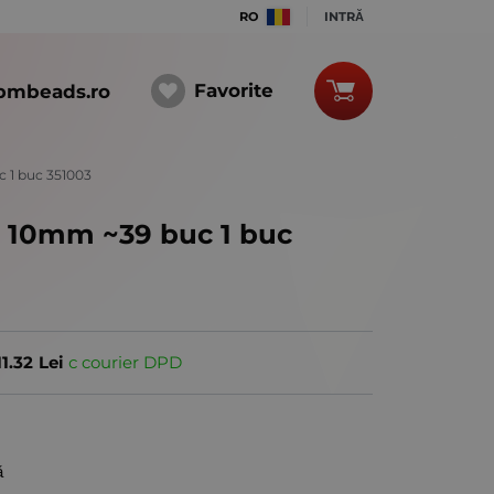
RO
INTRĂ
Favorite
bmbeads.ro
c 1 buc 351003
eș 10mm ~39 buc 1 buc
11.32
Lei
с courier DPD
ă