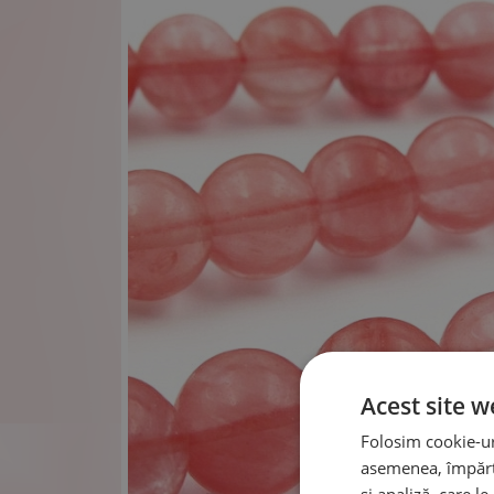
Acest site w
Folosim cookie-uri
asemenea, împărtă