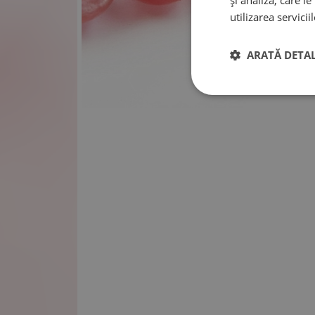
și analiză, care l
utilizarea serviciil
ARATĂ DETAL