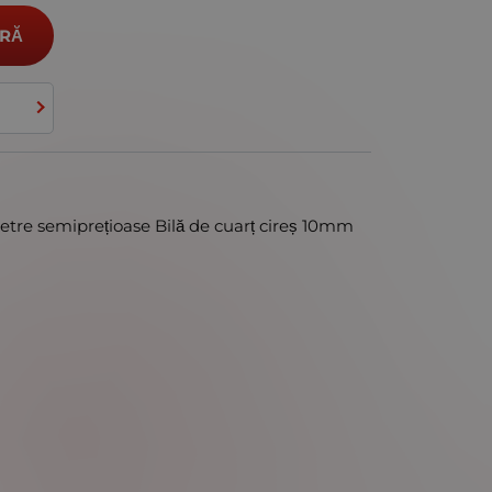
RĂ
etre semiprețioase Bilă de cuarț cireș 10mm