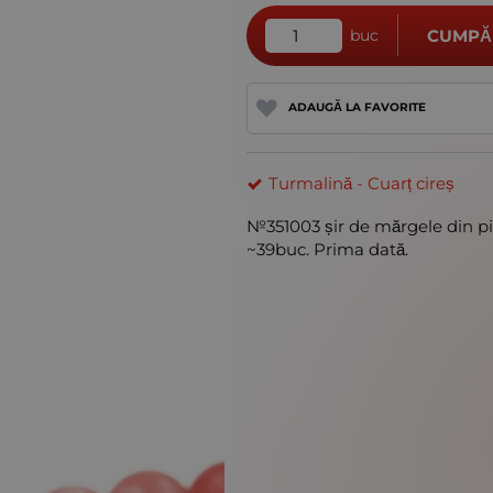
buc
CUMPĂ
ADAUGĂ LA FAVORITE
Turmalină - Cuarț cireș
№351003 șir de mărgele din pi
~39buc. Prima dată.