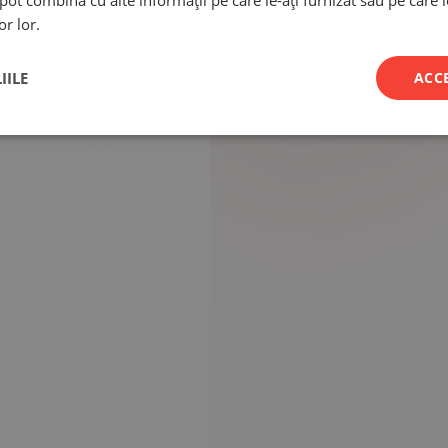
e pot combina cu alte informații pe care le-ați furnizat sau pe care 
or lor.
IILE
ACC