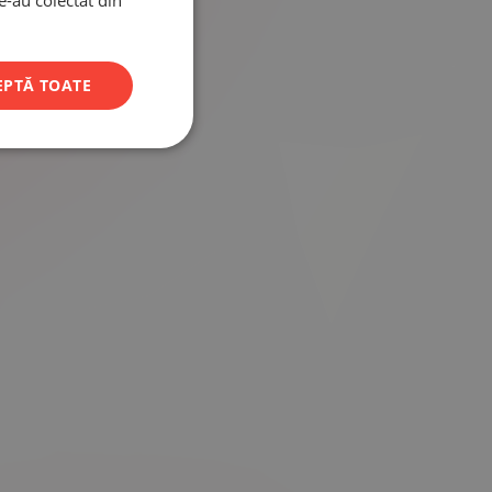
le-au colectat din
EPTĂ TOATE