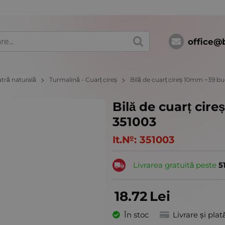
office@
atră naturală
Turmalină - Cuarț cireș
Bilă de cuarț cireș 10mm ~39 bu
Bilă de cuarț cir
351003
It.№:
351003
Livrarea gratuită peste
5
18.72
Lei
În stoc
Livrare și plat