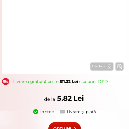
1 de la 3
Livrarea gratuită peste
511.32
Lei
с courier DPD
5.82
Lei
În stoc
Livrare și plată
OPȚIUNI