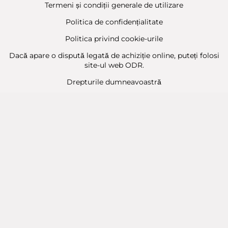
Termeni și condiții generale de utilizare
Politica de confidențialitate
Politica privind cookie-urile
Dacă apare o dispută legată de achiziție online, puteți folosi
site-ul web ODR.
Drepturile dumneavoastră
Sitemap
Contact
Contacte
Baba Marta Burgas
orașul Burgas, str. Șipka nr. 5.
Depozit Baba Marta
orașul Burgas, kilometrul 5
Baba Marta Varna
orașul Varna str. Topra Hisar 8