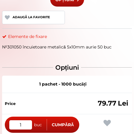
ADAUGĂ LA FAVORITE
Elemente de fixare
№301050 încuietoare metalică 5x10mm aurie 50 buc
Opțiuni
1 pachet - 1000 bucăți
79.77
Lei
buc
CUMPĂRĂ