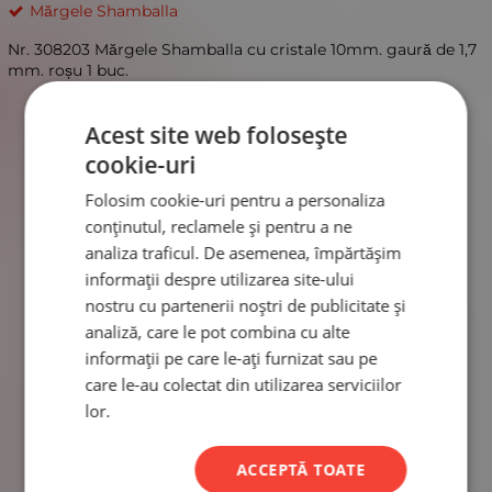
Mărgele Shamballa
Nr. 308203 Mărgele Shamballa cu cristale 10mm. gaură de 1,7
mm. roșu 1 buc.
Acest site web folosește
cookie-uri
Folosim cookie-uri pentru a personaliza
conținutul, reclamele și pentru a ne
analiza traficul. De asemenea, împărtășim
informații despre utilizarea site-ului
nostru cu partenerii noștri de publicitate și
analiză, care le pot combina cu alte
informații pe care le-ați furnizat sau pe
care le-au colectat din utilizarea serviciilor
lor.
ACCEPTĂ TOATE