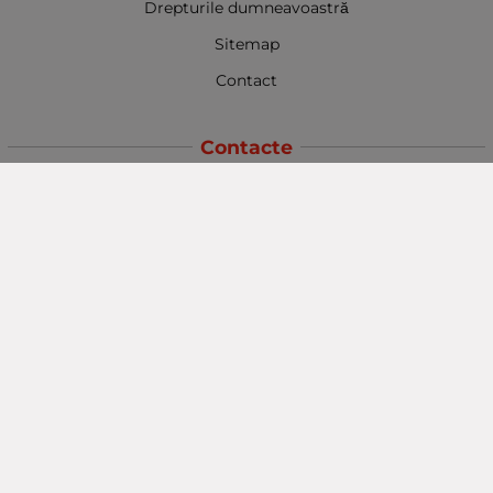
Drepturile dumneavoastră
Sitemap
Contact
Contacte
Baba Marta Burgas
orașul Burgas, str. Șipka nr. 5.
Depozit Baba Marta
orașul Burgas, kilometrul 5
Baba Marta Varna
orașul Varna str. Topra Hisar 8
Metodă de plată
Urmăriți-ne