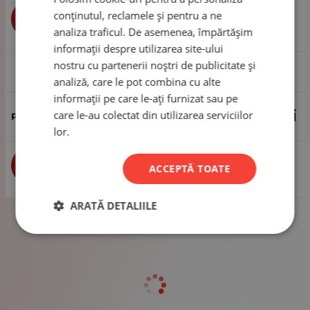
conținutul, reclamele și pentru a ne
buc
CUMPĂRĂ
analiza traficul. De asemenea, împărtășim
informații despre utilizarea site-ului
nostru cu partenerii noștri de publicitate și
1 pachet - 4 bucăți
analiză, care le pot combina cu alte
informații pe care le-ați furnizat sau pe
4.00
Lei
care le-au colectat din utilizarea serviciilor
lor.
buc
CUMPĂRĂ
ACCEPTĂ TOATE
ARATĂ DETALIILE