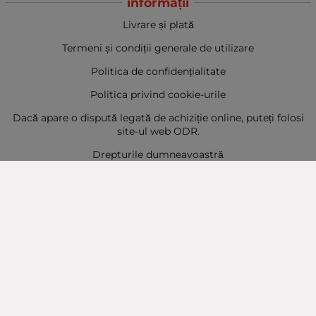
informații
Livrare și plată
Termeni și condiții generale de utilizare
Politica de confidențialitate
Politica privind cookie-urile
Dacă apare o dispută legată de achiziție online, puteți folosi
site-ul web ODR.
Drepturile dumneavoastră
Sitemap
Contact
Contacte
Baba Marta Burgas
orașul Burgas, str. Șipka nr. 5.
Depozit Baba Marta