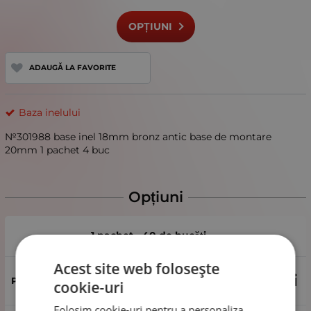
OPȚIUNI
ADAUGĂ LA FAVORITE
Baza inelului
№301988 base inel 18mm bronz antic base de montare
20mm 1 pachet 4 buc
Opțiuni
1 pachet - 40 de bucăți
Acest site web folosește
27.92
Lei
cookie-uri
Folosim cookie-uri pentru a personaliza