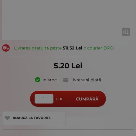
Livrarea gratuită peste
511.32
Lei
с courier DPD
5.20
Lei
În stoc
Livrare și plată
buc
CUMPĂRĂ
ADAUGĂ LA FAVORITE