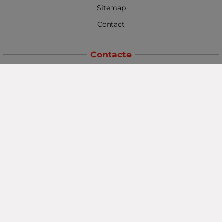
Sitemap
Contact
Contacte
Baba Marta Burgas
orașul Burgas, str. Șipka nr. 5.
Depozit Baba Marta
orașul Burgas, kilometrul 5
Baba Marta Varna
orașul Varna str. Topra Hisar 8
Metodă de plată
Urmăriți-ne