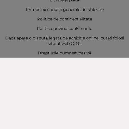
Livrare și plată
Termeni și condiții generale de utilizare
Politica de confidențialitate
Politica privind cookie-urile
Dacă apare o dispută legată de achiziție online, puteți folosi
site-ul web ODR.
Drepturile dumneavoastră
Sitemap
Contact
Contacte
Baba Marta Burgas
orașul Burgas, str. Șipka nr. 5.
Depozit Baba Marta
orașul Burgas, kilometrul 5
Baba Marta Varna