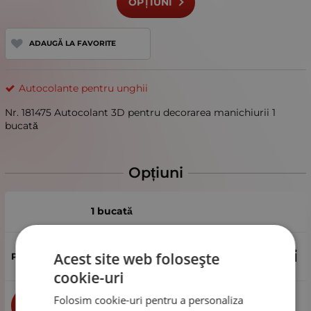
OPȚIUNI
ADAUGĂ LA FAVORITE
Autocolante pentru unghii
Nr. 181475 Autocolant 3D pentru decorarea manichiurii 1
bucată
Opțiuni
1 bucată
2.60
Lei
Acest site web folosește
cookie-uri
Folosim cookie-uri pentru a personaliza
buc
CUMPĂRĂ