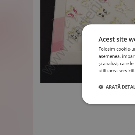
Acest site w
Folosim cookie-uri
asemenea, împărtă
și analiză, care l
utilizarea serviciil
ARATĂ DETAL