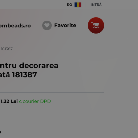
RO
INTRĂ
Favorite
bmbeads.ro
 181387
ntru decorarea
ată 181387
11.32
Lei
с courier DPD
ă