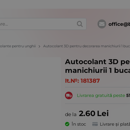
office@
olante pentru unghii
Autocolant 3D pentru decorarea manichiurii 1 buc
Autocolant 3D pe
manichiurii 1 buc
It.№:
181387
Livrarea gratuită peste
5
2.60
Lei
În stoc
Livrare și plat