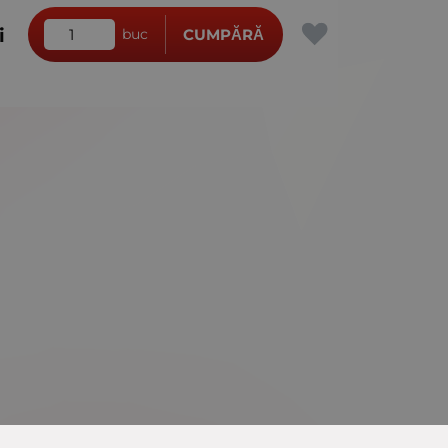
i
buc
CUMPĂRĂ