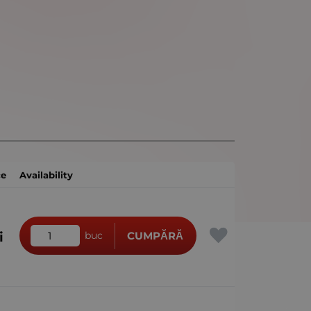
ce
Availability
i
buc
CUMPĂRĂ