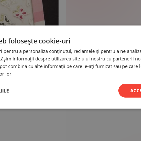
eb folosește cookie-uri
 pentru a personaliza conținutul, reclamele și pentru a ne analiza
șim informații despre utilizarea site-ului nostru cu partenerii noș
e pot combina cu alte informații pe care le-ați furnizat sau pe care 
or lor.
IILE
ACC